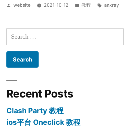
Posted
Posted
Tags:
website
2021-10-12
教程
anxray
by
in
Search
for:
Recent Posts
Clash Party 教程
ios平台 Oneclick 教程