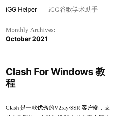
Skip
iGG Helper
iGG谷歌学术助手
to
content
Monthly Archives:
October 2021
Clash For Windows 教
程
Clash 是一款优秀的V2ray/SSR 客户端，支