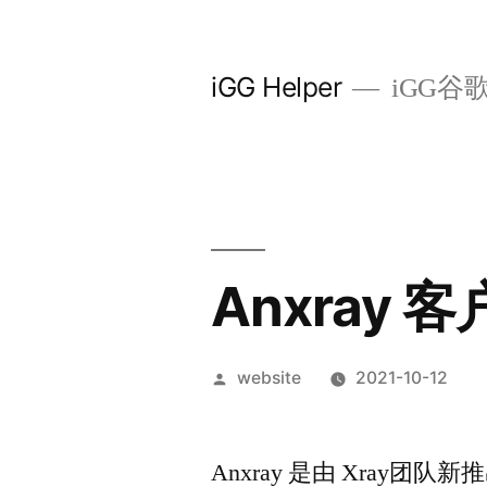
Skip
to
iGG Helper
iGG谷
content
Anxray 
Posted
website
2021-10-12
by
Anxray 是由 Xray