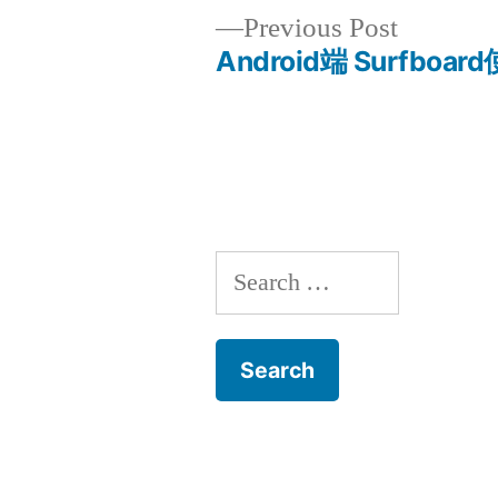
Previous
Previous Post
post:
Android端 Surfboa
Post
navigation
Search
for: