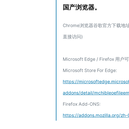
国产浏览器。
Chrome浏览器谷歌官方下载地址
直接访问)
Microsoft Edge / Fir
Microsoft Store For Edge:
https://microsoftedge.microso
addons/detail/mchibleoefile
Firefox Add-ONS:
https://addons.mozilla.org/zh