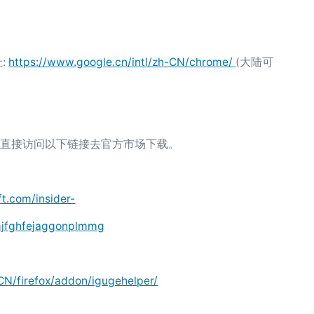
:
https://www.google.cn/intl/zh-CN/chrome/
(大陆可
efox 用户可直接访问以下链接去官方市场下载。
ft.com/insider-
emjfghfejaggonplmmg
-CN/firefox/addon/igugehelper/